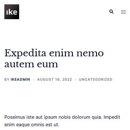
Skip
to
Search
Tog
content
men
Expedita enim nemo
autem eum
BY
IKEADMIN
AUGUST 16, 2022
UNCATEGORIZED
Possimus iste aut ipsum nobis dolorum quia. Impedit
enim eaque omnis est ut.